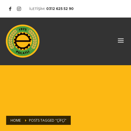
İLETİŞİM:
0312 625 52 90
HOME
POSTS TAGGED "ÇIFÇI"