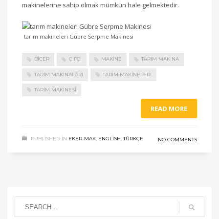
makinelerine sahip olmak mümkün hale gelmektedir.
tarım makineleri Gübre Serpme Makinesi
BIÇER
ÇIFÇI
MAKINE
TARIM MAKINA
TARIM MAKINALARI
TARIM MAKINELERI
TARIM MAKINESI
READ MORE
PUBLISHED IN
EKER-MAK
,
ENGLISH
,
TÜRKÇE
NO COMMENTS